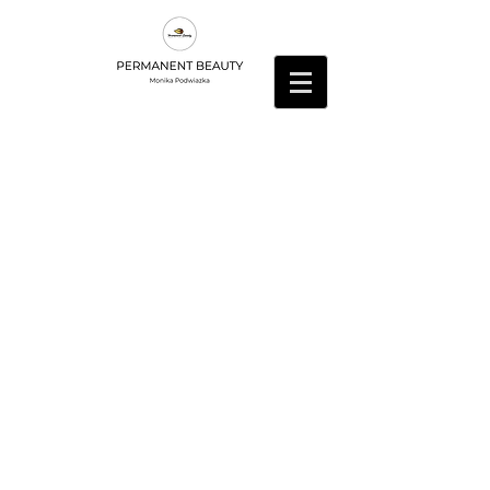
Butikk
/
Vippeextensions
/
Vipper